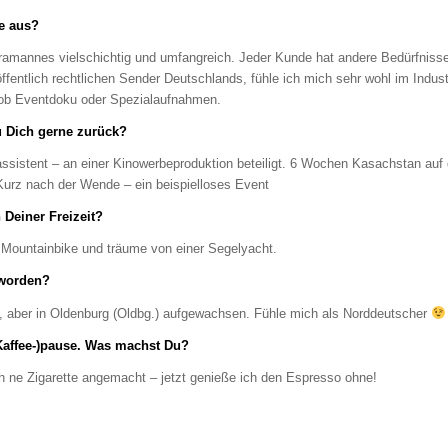
te aus?
eramannes vielschichtig und umfangreich. Jeder Kunde hat andere Bedürfniss
öffentlich rechtlichen Sender Deutschlands, fühle ich mich sehr wohl im Indus
 ob Eventdoku oder Spezialaufnahmen.
u Dich gerne zurück?
ssistent – an einer Kinowerbeproduktion beteiligt. 6 Wochen Kasachstan au
rz nach der Wende – ein beispielloses Event
 Deiner Freizeit?
e Mountainbike und träume von einer Segelyacht.
 worden?
n, aber in Oldenburg (Oldbg.) aufgewachsen. Fühle mich als Norddeutscher
(Kaffee-)pause. Was machst Du?
ch ne Zigarette angemacht – jetzt genieße ich den Espresso ohne!