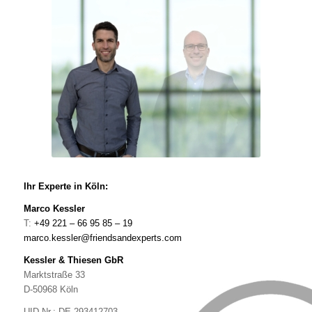
Ihr Experte in Köln:
Marco Kessler
T:
+49 221 – 66 95 85 – 19
marco.kessler@friendsandexperts.com
Kessler & Thiesen GbR
Marktstraße 33
D-50968 Köln
UID-Nr.: DE 293412703