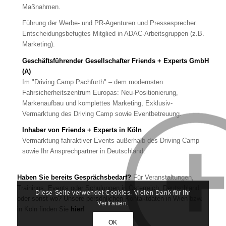
Maßnahmen.
Führung der Werbe- und PR-Agenturen und Pressesprecher.
Entscheidungsbefugtes Mitglied in ADAC-Arbeitsgruppen (z.B.
Marketing).
Geschäftsführender Gesellschafter Friends + Experts GmbH
(A)
Im "Driving Camp Pachfurth" – dem modernsten
Fahrsicherheitszentrum Europas: Neu-Positionierung,
Markenaufbau und komplettes Marketing, Exklusiv-
Vermarktung des Driving Camp sowie Eventbetreuung.
Inhaber von Friends + Experts in Köln
Vermarktung fahraktiver Events außerhalb des Driving Camp
sowie Ihr Ansprechpartner in Deutschland.
Haben Sie bereits Gesprächsbedarf?
Für Veranstaltungen,
Trainings, Events oder Schulungen in Österreich, Deutschland
Diese Seite verwendet Cookies. Vielen Dank für Ihr
oder sonst wo? Unsere persönlichen Kontaktdaten in Wien bzw.
Vertrauen.
in Köln finden Sie
hier!
OK